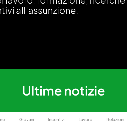
l lavoro: formazione, ricerche 
tivi all'assunzione.
Ultime notizie
one
Giovani
Incentivi
Lavoro
Relazioni