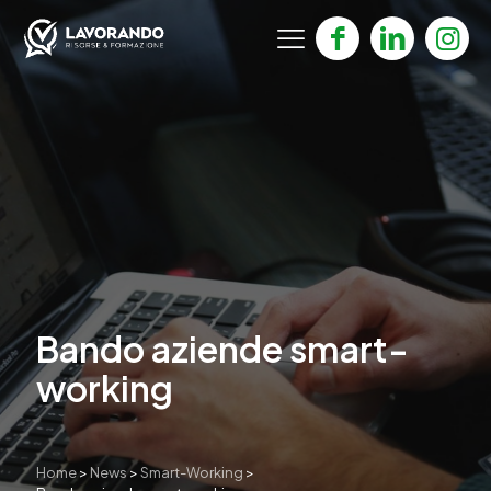
Bando aziende smart-
working
Home
>
News
>
Smart-Working
>