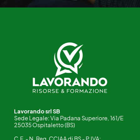
Lavorando srl SB
Sede Legale: Via Padana Superiore, 161/E
25035 Ospitaletto (BS)
C.F. - N. Reg. CCIAA di BS - P.IVA: