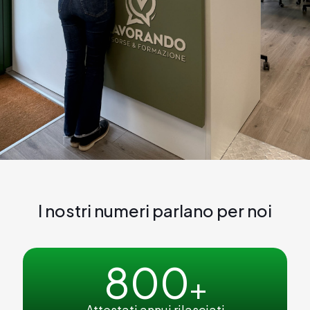
I nostri numeri parlano per noi
800
+
Attestati annui rilasciati