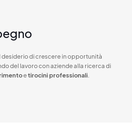
mpegno
l desiderio di crescere in opportunità
o del lavoro con aziende alla ricerca di
rimento
e
tirocini professionali
.