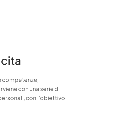
scita
 le competenze,
erviene con una serie di
personali, con l'obiettivo