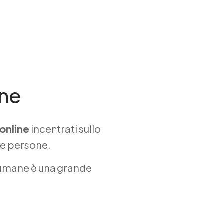
one
 online
incentrati sullo
le persone.
 umane è una grande