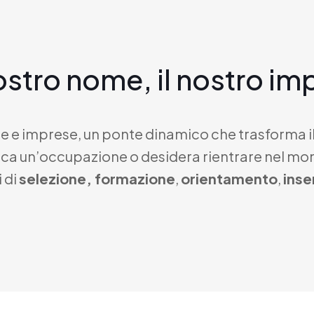
ostro nome, il nostro i
one e imprese, un ponte dinamico che trasforma i
a un’occupazione o desidera rientrare nel mond
 di
selezione, formazione
,
orientamento
,
inse