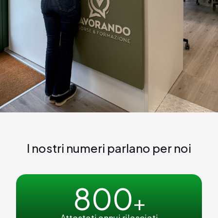
I nostri numeri parlano per noi
800
+
Attestati annui rilasciati