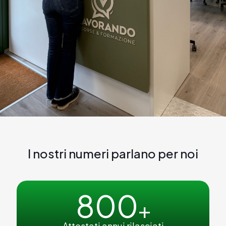
I nostri numeri parlano per noi
800
+
Attestati annui rilasciati