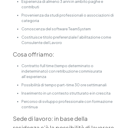
Esperienza di almeno 3 anni in ambito paghe e
contributi
Provenienza da studi professionali o associazioni di
categoria
Conoscenza del software TeamSystem
Costituisce titolo preferenziale l’abilitazione come
Consulente del Lavoro
Cosa offriamo:
Contratto full time (tempo determinato o
indeterminato) con retribuzione commisurata
all’esperienza
Possibilità di tempo part-time 30 ore settimanali
Inserimento in un contesto strutturato e in crescita
Percorso di sviluppo professionale con formazione
continua
Sede di lavoro: in base della
residenza c’è la possibilità di lavorare