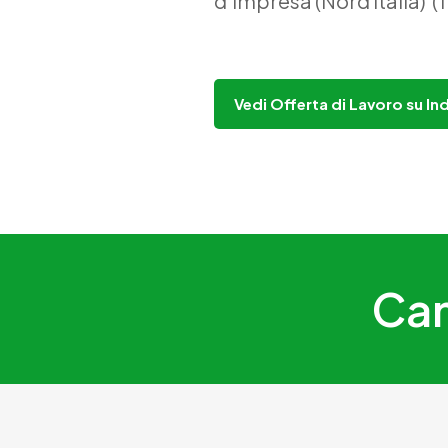
d’Impresa (Nord Italia)
Vedi Offerta di Lavoro su In
Can