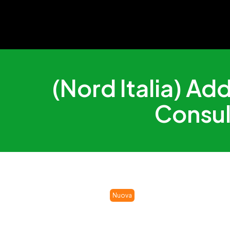
(Nord Italia) Ad
Consul
Nuova