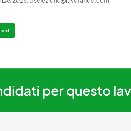
 (11LAV2026) a selezione@lavorando.com.
deed
didati per questo la