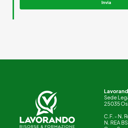
Invia
Lavorando
Sede Lega
25035 Osp
C.F. - N.
N. REA B