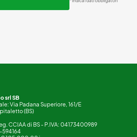
* indica i dati obbligatori
 srl SB
le: Via Padana Superiore, 161/E
italetto (BS)
 Reg. CCIAA di BS - P.IVA: 04173400989
S-594164