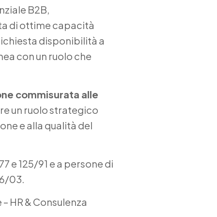
nziale B2B,
ta di ottime capacità
ichiesta disponibilità a
linea con un ruolo che
one commisurata alle
ire un ruolo strategico
one e alla qualità del
/77 e 125/91 e a persone di
16/03.
e – HR & Consulenza