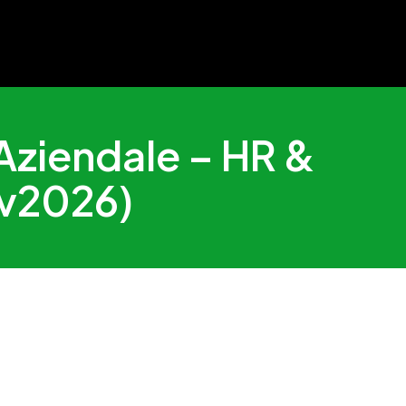
 Aziendale – HR &
av2026)