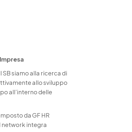
d’Impresa
 SB siamo alla ricerca di
attivamente allo sviluppo
po all’interno delle
composto da GF HR
l network integra