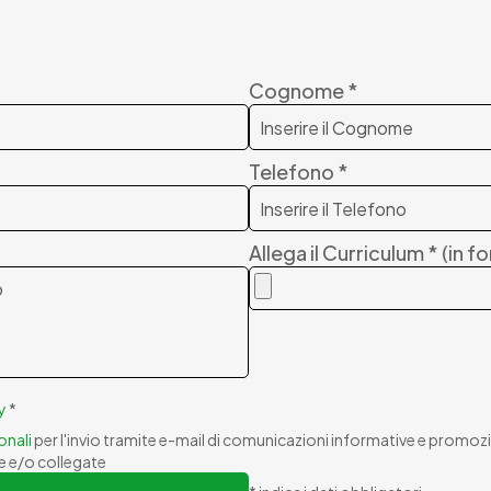
Cognome *
Telefono *
Allega il Curriculum * (in
y
*
onali
per l'invio tramite e-mail di comunicazioni informative e promozio
te e/o collegate