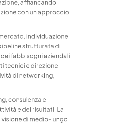
azione, affiancando
vazione con un approccio
i mercato, individuazione
ipeline strutturata di
i dei fabbisogni aziendali
i tecnici e direzione
tività di networking,
ing, consulenza e
vità e dei risultati. La
a visione di medio-lungo