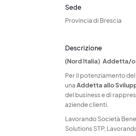
Sede
Provincia di Brescia
Descrizione
(Nord Italia) Addetta/
Per il potenziamento del
una
Addetta allo Svilup
del business e di rapprese
aziende clienti.
Lavorando Società Benef
Solutions STP, Lavorando