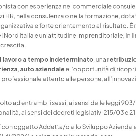
nista con esperienza nel commerciale consule
zi HR, nella consulenza o nella formazione, dota
ganizzativa e forte orientamento al risultato. È r
el Nord Italia e un’attitudine imprenditoriale, in 
 crescita.
i lavoro a tempo indeterminato
, una
retribuzi
rienza
,
auto aziendale
e l’opportunità di ricopr
 professionale attento alle persone, all’innovazi
olto ad entrambi i sessi, ai sensi delle leggi 903
ionalità, ai sensi dei decreti legislativi 215/03 e 2
CV con oggetto Addetta/o allo Sviluppo Aziendal