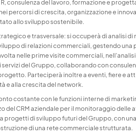
, consulenza del lavoro, formazione e progett
 nei percorsi di crescita, organizzazione e inno
ato allo sviluppo sostenibile.
strategico e trasversale: si occuperà di analisi d
iluppo di relazioni commerciali, gestendo una p
nvolta nelle prime visite commerciali, nell’analis
i servizi del Gruppo, collaborando con consulent
progetto. Parteciperà inoltre a eventi, fiere e at
tà e alla crescita del network.
onto costante con le funzioni interne di market
zo del CRM aziendale per il monitoraggio delle atti
a progetti di sviluppo futuri del Gruppo, con un
ostruzione di una rete commerciale strutturata.