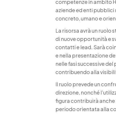
competenze in ambito HR
aziende ed enti pubblici
concreto, umano e orient
La risorsa avrà un ruolo 
di nuove opportunità e sv
contatti e lead. Sarà coi
e nella presentazione de
nelle fasi successive del 
contribuendo alla visibili
Il ruolo prevede un confr
direzione, nonché l’utiliz
figura contribuirà anche 
periodo orientata alla c