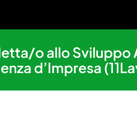
detta/o allo Sviluppo
enza d’Impresa (11L